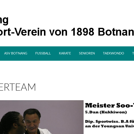
SPRINGE ZUM INHALT
ASV BOTNANG
FUSSBALL
KARATE
SENIOREN
TAEKWONDO
ERTEAM