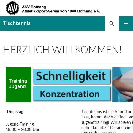
Suchen
Tischtennis
SPRINGE
PRIMÄR
ZUM
MENÜ
INHALT
HERZLICH WILLKOMMEN!
Dienstag
Tischtennis ist ein Sport fü
hast, komm doch einfach vor
Jugendtraining! Wir spielen 
Jugend-Training
daher könntest Du auch inne
18:30 – 20.00 Uhr