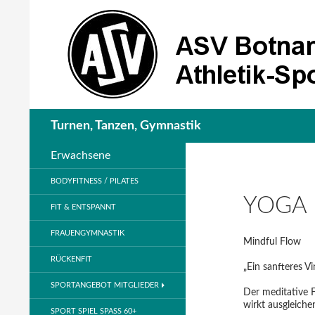
Suchen
Turnen, Tanzen, Gymnastik
Erwachsene
BODYFITNESS / PILATES
YOGA
FIT & ENTSPANNT
FRAUENGYMNASTIK
Mindful Flow
RÜCKENFIT
„Ein sanfteres Vi
SPORTANGEBOT MITGLIEDER
Der meditative 
wirkt ausgleiche
SPORT SPIEL SPASS 60+