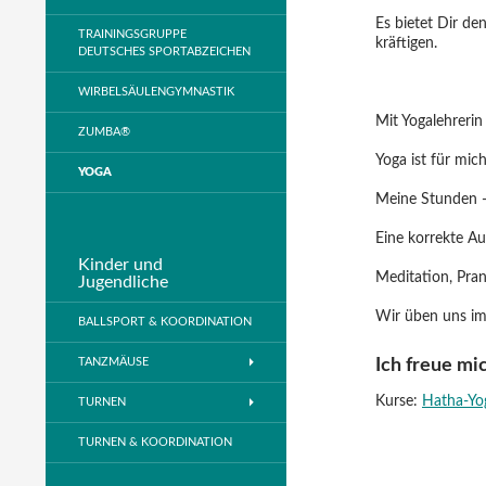
Es bietet Dir d
TRAININGSGRUPPE
kräftigen.
DEUTSCHES SPORTABZEICHEN
WIRBELSÄULENGYMNASTIK
Mit Yogalehreri
ZUMBA®
Yoga ist für mic
YOGA
Meine Stunden - 
Eine korrekte Aus
Kinder und
Meditation, Pran
Jugendliche
Wir üben uns im
BALLSPORT & KOORDINATION
TANZMÄUSE
Ich freue mi
Kurse:
Hatha-Yo
TURNEN
TURNEN & KOORDINATION