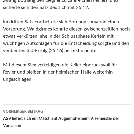
zwang Botnang den Gegner zu zahlreichen Fehlern und
sicherte sich den Satz deutlich mit 25:12.
Im dritten Satz erarbeitete sich Botnang souverän einen
Vorsprung. Waldgirmes konnte diesen zwischenzeitlich noch
etwas verkürzen, ehe in der Schlussphase Kerlein mit
wuchtigen Aufschlägen für die Entscheidung sorgte und den
verdienten 3:0-Erfolg (25:16) perfekt machte.
Mit diesem Sieg verteidigen die Keiler eindrucksvoll ihr
Revier und bleiben in der heimischen Halle weiterhin
ungeschlagen.
Beitrags-
VORHERIGER BEITRAG
Navigation
ASV liefert sich ein Match auf Augenhöhe beim Vizemeister der
Vorsaison