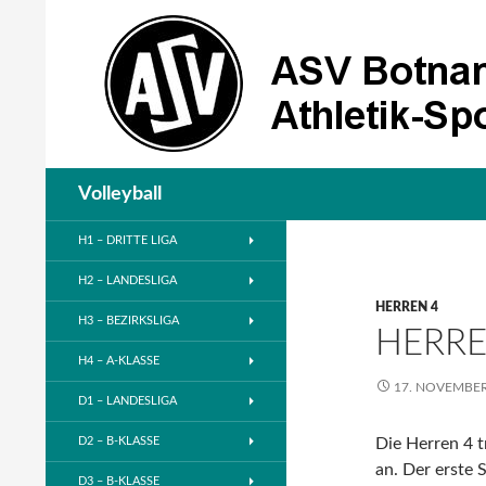
Suchen
Volleyball
H1 – DRITTE LIGA
H2 – LANDESLIGA
HERREN 4
H3 – BEZIRKSLIGA
HERRE
H4 – A-KLASSE
17. NOVEMBER
D1 – LANDESLIGA
D2 – B-KLASSE
Die Herren 4 t
an.
Der erste S
D3 – B-KLASSE