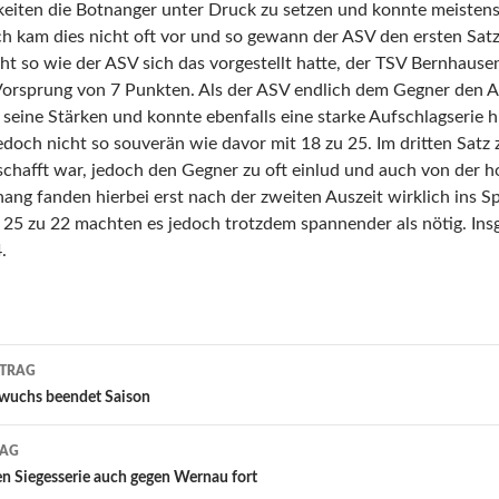
keiten die Botnanger unter Druck zu setzen und konnte meisten
ch kam dies nicht oft vor und so gewann der ASV den ersten Satz
ht so wie der ASV sich das vorgestellt hatte, der TSV Bernhaus
 Vorsprung von 7 Punkten. Als der ASV endlich dem Gegner den 
 seine Stärken und konnte ebenfalls eine starke Aufschlagserie
edoch nicht so souverän wie davor mit 18 zu 25. Im dritten Satz z
hafft war, jedoch den Gegner zu oft einlud und auch von der h
ang fanden hierbei erst nach der zweiten Auszeit wirklich ins Sp
t 25 zu 22 machten es jedoch trotzdem spannender als nötig. In
.
-
ITRAG
on
wuchs beendet Saison
RAG
zen Siegesserie auch gegen Wernau fort