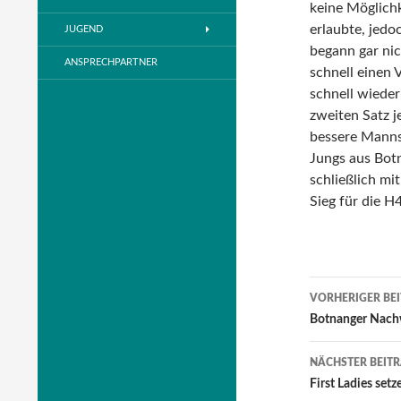
keine Möglich
erlaubte, jedo
JUGEND
begann gar nic
ANSPRECHPARTNER
schnell einen
schnell wieder
zweiten Satz j
bessere Mannsc
Jungs aus Botn
schließlich mi
Sieg für die H4
Beitrags
VORHERIGER BE
Navigati
Botnanger Nach
NÄCHSTER BEIT
First Ladies set