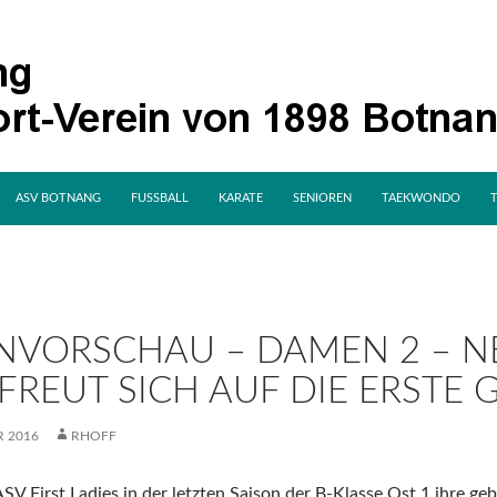
SPRINGE ZUM INHALT
ASV BOTNANG
FUSSBALL
KARATE
SENIOREN
TAEKWONDO
NVORSCHAU – DAMEN 2 – 
FREUT SICH AUF DIE ERSTE
R 2016
RHOFF
V First Ladies in der letzten Saison der B-Klasse Ost 1 ihre ge