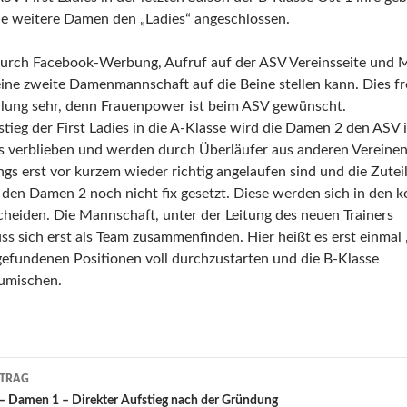
le weitere Damen den „Ladies“ angeschlossen.
durch Facebook-Werbung, Aufruf auf der ASV Vereinsseite und 
ine zweite Damenmannschaft auf die Beine stellen kann. Dies f
eilung sehr, denn Frauenpower ist beim ASV gewünscht.
ieg der First Ladies in die A-Klasse wird die Damen 2 den ASV i
es verblieben und werden durch Überläufer aus anderen Vereinen
ings erst vor kurzem wieder richtig angelaufen sind und die Zute
 den Damen 2 noch nicht fix gesetzt. Diese werden sich in den 
cheiden. Die Mannschaft, unter der Leitung des neuen Trainers
s sich erst als Team zusammenfinden. Hier heißt es erst einmal 
gefundenen Positionen voll durchzustarten und die B-Klasse
zumischen.
-
ITRAG
on
– Damen 1 – Direkter Aufstieg nach der Gründung