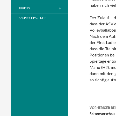
haben sich vie
JUGEND
Der Zulauf – 
ANSPRECHPARTNER
dass der ASV e
Volleyballabt
Nach dem Aufst
der First Ladi
dass die Train
Positionen bei
Spieltage ents
Manu (H2), mus
dann mit den 
so richtig auf
Beitrags
VORHERIGER BE
Navigati
Saisonvorschau 