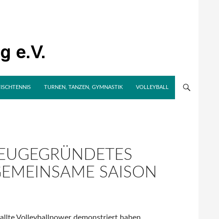
TISCHTENNIS
TURNEN, TANZEN, GYMNASTIK
VOLLEYBALL
NEUGEGRÜNDETES
 GEMEINSAME SAISON
ballte Volleyballpower demonstriert haben,