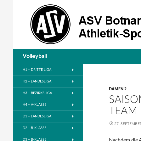
Suchen
Volleyball
H1 – DRITTE LIGA
H2 – LANDESLIGA
DAMEN 2
H3 – BEZIRKSLIGA
SAISO
H4 – A-KLASSE
TEAM 
D1 – LANDESLIGA
27. SEPTEMBE
D2 – B-KLASSE
Nachdem die AS
D3 – B-KLASSE